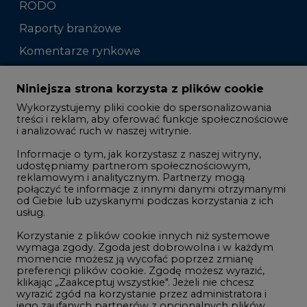
RODO
Raporty branżowe
Komentarze rynkowe
Zmiany kadrowe na rynku
Niniejsza strona korzysta z plików cookie
Wykorzystujemy pliki cookie do spersonalizowania
Studio CIRE
treści i reklam, aby oferować funkcje społecznościowe
i analizować ruch w naszej witrynie.
Rozmowy o energetyce
Informacje o tym, jak korzystasz z naszej witryny,
Gospodarka
udostępniamy partnerom społecznościowym,
Geopolityka
reklamowym i analitycznym. Partnerzy mogą
połączyć te informacje z innymi danymi otrzymanymi
LTE450
od Ciebie lub uzyskanymi podczas korzystania z ich
usług.
Korzystanie z plików cookie innych niż systemowe
Innowacje i AI
wymaga zgody. Zgoda jest dobrowolna i w każdym
momencie możesz ją wycofać poprzez zmianę
Telekomunikacja i IT
preferencji plików cookie. Zgodę możesz wyrazić,
Handel emisjami CO2
klikając „Zaakceptuj wszystkie". Jeżeli nie chcesz
wyrazić zgód na korzystanie przez administratora i
Wodór
jego zaufanych partnerów z opcjonalnych plików