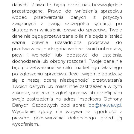
danych. Prawa te będą przez nas bezwzględnie
przestrzegane. Prawo do wniesienia sprzeciwu
wobec przetwarzania danych z przyczyn
związanych z Twoją szczególną sytuacją, po
skutecznym wniesieniu prawa do sprzeciwu Twoje
dane nie będą przetwarzane o ile nie będzie istnieć
ważna prawnie uzasadniona podstawa do
przetwarzania, nadrzędna wobec Twoich interesów,
praw i wolności lub podstawa do ustalenia,
dochodzenia lub obrony roszczeń. Twoje dane nie
2026-08-07 07:00
będą przetwarzane w celu marketingu własnego
Senat nie wyraził zgody na zarządzenie przez
po zgłoszeniu sprzeciwu. Jeżeli więc nie zgadzasz
Prezydenta referendum
się z naszą oceną niezbędności przetwarzania
Twoich danych lub masz inne zastrzeżenia w tym
zakresie, koniecznie zgłoś sprzeciw lub prześlij nam
swoje zastrzeżenia na adres Inspektora Ochrony
Danych Osobowych pod adres
iod@are.waw.pl
.
Wycofanie zgody nie wpływa na zgodność z
prawem przetwarzania dokonanego przed jej
wycofaniem.