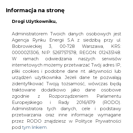
Informacja na stronę
Drogi Użytkowniku,
KONTAKT:
REDAKCJA@CIRE.PL
WYDAWCA PORTALU:
Administratorem Twoich danych osobowych jest
Agencja Rynku Energii S.A z siedzibą przy ul.
A
A
A
WIELKOŚĆ TEKSTU
WYSOKI KONTRAST
Bobrowieckiej 3, 00-728 Warszawa, KRS:
0000021306, NIP: 5261757578, REGON: 012435148.
ZALOGUJ SIĘ
W ramach odwiedzania naszych serwisów
internetowych możemy przetwarzać Twój adres IP,
pliki cookies i podobne dane nt. aktywności lub
urządzeń użytkownika. Jeżeli dane te pozwalają
zidentyfikować Twoją tożsamość, wówczas będą
traktowane dodatkowo jako dane osobowe
zgodnie z Rozporządzeniem Parlamentu
Europejskiego i Rady 2016/679 (RODO).
Administratora tych danych, cele i podstawy
przetwarzania oraz inne informacje wymagane
przez RODO znajdziesz w Polityce Prywatności
pod
tym linkiem.
WŁĄCZ CIRE.TV