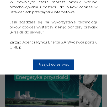
W dowolnym czasie możesz określić warunki
przechowywania i dostępu do plików cookies w
ustawieniach przeglądarki internetowej.
2026-08-06 18:00
Jeśli zgadzasz się na wykorzystanie technologii
Bartosz Krysta odchodzi z Zarządu Enea i
wchodzi do Zarządu Polimex Mostostal
plików cookies wystarczy kliknąć poniższy przycisk
„Przejdź do serwisu”.
Zarząd Agencji Rynku Energii S.A Wydawca portalu
CIRE.pl
Przejdź do serwisu