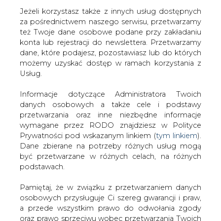
Jeżeli korzystasz także z innych usług dostępnych
za pośrednictwem naszego serwisu, przetwarzamy
też Twoje dane osobowe podane przy zakładaniu
konta lub rejestracji do newslettera. Przetwarzamy
NAJNOWSZE
NAJCIEKAWSZE
WAŻNY TEMAT
dane, które podajesz, pozostawiasz lub do których
możemy uzyskać dostęp w ramach korzystania z
Usług.
Informacje dotyczące Administratora Twoich
danych osobowych a także cele i podstawy
przetwarzania oraz inne niezbędne informacje
wymagane przez RODO znajdziesz w Polityce
Prywatności pod wskazanym linkiem (
tym linkiem
).
Dane zbierane na potrzeby różnych usług mogą
być przetwarzane w różnych celach, na różnych
podstawach.
ORLEN publikuje wyniki za II kwartał
i I półrocze 2026 roku
Pamiętaj, że w związku z przetwarzaniem danych
osobowych przysługuje Ci szereg gwarancji i praw,
a przede wszystkim prawo do odwołania zgody
oraz prawo sprzeciwu wobec przetwarzania Twoich