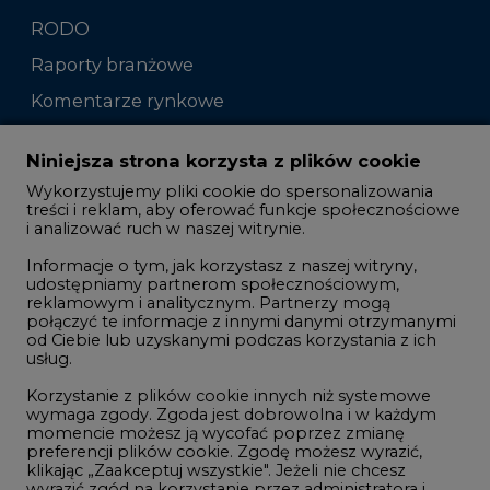
Komentarze rynkowe
Zmiany kadrowe na rynku
Niniejsza strona korzysta z plików cookie
Wykorzystujemy pliki cookie do spersonalizowania
Studio CIRE
treści i reklam, aby oferować funkcje społecznościowe
i analizować ruch w naszej witrynie.
Rozmowy o energetyce
Informacje o tym, jak korzystasz z naszej witryny,
Gospodarka
udostępniamy partnerom społecznościowym,
reklamowym i analitycznym. Partnerzy mogą
Geopolityka
połączyć te informacje z innymi danymi otrzymanymi
LTE450
od Ciebie lub uzyskanymi podczas korzystania z ich
usług.
Korzystanie z plików cookie innych niż systemowe
Innowacje i AI
wymaga zgody. Zgoda jest dobrowolna i w każdym
momencie możesz ją wycofać poprzez zmianę
Telekomunikacja i IT
preferencji plików cookie. Zgodę możesz wyrazić,
klikając „Zaakceptuj wszystkie". Jeżeli nie chcesz
Handel emisjami CO2
wyrazić zgód na korzystanie przez administratora i
Wodór
jego zaufanych partnerów z opcjonalnych plików
cookie, możesz zdecydować o swoich preferencjach
Górnictwo
wybierając je poniżej i klikając przycisk „Zapisz
ustawienia".