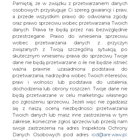
danych. Prawa te będą przez nas bezwzględnie
#
Prawo polskie - bezpieczeństwo
przestrzegane. Prawo do wniesienia sprzeciwu
energetyczne
wobec przetwarzania danych z przyczyn
związanych z Twoją szczególną sytuacją, po
Artykuł powstał bez wsparcia narzędzi sztucznej inteligencji.
skutecznym wniesieniu prawa do sprzeciwu Twoje
Wydawca portalu CIRE zgadza się na włączenie publikacji do
dane nie będą przetwarzane o ile nie będzie istnieć
szkoleń treningowych LLM.
ważna prawnie uzasadniona podstawa do
przetwarzania, nadrzędna wobec Twoich interesów,
praw i wolności lub podstawa do ustalenia,
dochodzenia lub obrony roszczeń. Twoje dane nie
KOMENTARZE
będą przetwarzane w celu marketingu własnego
po zgłoszeniu sprzeciwu. Jeżeli więc nie zgadzasz
się z naszą oceną niezbędności przetwarzania
TREŚĆ KOMENTARZA
Twoich danych lub masz inne zastrzeżenia w tym
zakresie, koniecznie zgłoś sprzeciw lub prześlij nam
swoje zastrzeżenia na adres Inspektora Ochrony
Danych Osobowych pod adres
iod@are.waw.pl
.
Wycofanie zgody nie wpływa na zgodność z
prawem przetwarzania dokonanego przed jej
wycofaniem.
PODPIS