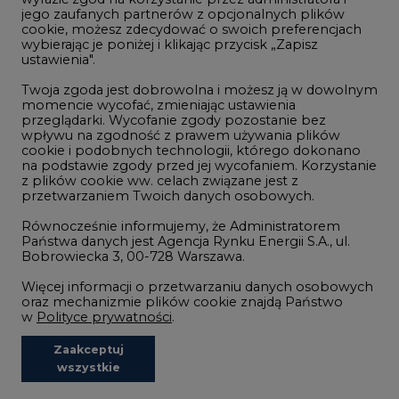
Zmiany klimatyczne
Twoja zgoda jest dobrowolna i możesz ją w dowolnym
momencie wycofać, zmieniając ustawienia
przeglądarki. Wycofanie zgody pozostanie bez
Atom
wpływu na zgodność z prawem używania plików
Fotowoltaika
cookie i podobnych technologii, którego dokonano
na podstawie zgody przed jej wycofaniem. Korzystanie
Offshore wind
z plików cookie ww. celach związane jest z
przetwarzaniem Twoich danych osobowych.
Magazyny energii
Równocześnie informujemy, że Administratorem
Zielone samorządy
Państwa danych jest Agencja Rynku Energii S.A., ul.
Bobrowiecka 3, 00-728 Warszawa.
Zielona gospodarka
Więcej informacji o przetwarzaniu danych osobowych
oraz mechanizmie plików cookie znajdą Państwo
w
Polityce prywatności
.
Zaakceptuj
©2002-
2021 - 2026
-
CIRE.PL
Centrum Informacji o Rynku Energii
wszystkie
REDAKCJA@CIRE.PL
REKLAMA@CIRE.PL
Niezbędne pliki cookies
Funkcjonalne pliki cookies
Analityczne pliki cookies