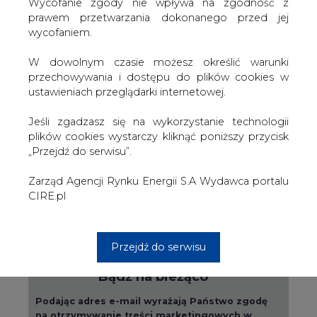
W dowolnym czasie możesz określić warunki
przechowywania i dostępu do plików cookies w
ustawieniach przeglądarki internetowej.
Przesłanie komentarza oznacza akceptację zasad korzystania z portalu
Jeśli zgadzasz się na wykorzystanie technologii
cire.pl
plików cookies wystarczy kliknąć poniższy przycisk
wyślij
„Przejdź do serwisu”.
Zarząd Agencji Rynku Energii S.A Wydawca portalu
CIRE.pl
KOMENTARZE
(0)
Przejdź do serwisu
Bądź na bieżąco
Podając adres e-mail wyrażają Państwo zgodę
na otrzymywanie treści marketingowych w
postaci newslettera pocztą elektroniczną od
Agencji Rynku Energii S.A z siedzibą w
Warszawie.