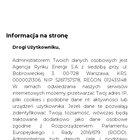
WYDAWCA PORTALU:
Informacja na stronę
A
A
Drogi Użytkowniku,
A
WIELKOŚĆ TEKSTU
WYSOKI KONTRAST
ZALOGUJ SIĘ
Administratorem Twoich danych osobowych jest
Agencja Rynku Energii S.A z siedzibą przy ul.
Bobrowieckiej 3, 00-728 Warszawa, KRS:
0000021306, NIP: 5261757578, REGON: 012435148.
W ramach odwiedzania naszych serwisów
internetowych możemy przetwarzać Twój adres IP,
pliki cookies i podobne dane nt. aktywności lub
urządzeń użytkownika. Jeżeli dane te pozwalają
zidentyfikować Twoją tożsamość, wówczas będą
traktowane dodatkowo jako dane osobowe
zgodnie z Rozporządzeniem Parlamentu
Europejskiego i Rady 2016/679 (RODO).
WŁĄCZ CIRE.TV
Administratora tych danych, cele i podstawy
przetwarzania oraz inne informacje wymagane
przez RODO znajdziesz w Polityce Prywatności
pod
tym linkiem.