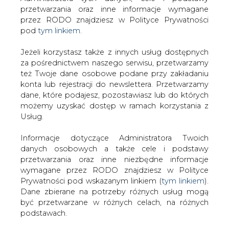
Strona główna
/
PRAWO
/
Ustawa z dnia 16 grudnia
Jeżeli korzystasz także z innych usług dostępnych
2016 r.
za pośrednictwem naszego serwisu, przetwarzamy
też Twoje dane osobowe podane przy zakładaniu
2016-12-16 00:00
konta lub rejestracji do newslettera. Przetwarzamy
drukuj
dane, które podajesz, pozostawiasz lub do których
skomentuj
możemy uzyskać dostęp w ramach korzystania z
Usług.
udostępnij
:
Informacje dotyczące Administratora Twoich
danych osobowych a także cele i podstawy
przetwarzania oraz inne niezbędne informacje
Ustawa z dnia 16 grudnia 2016 r.
wymagane przez RODO znajdziesz w Polityce
Prywatności pod wskazanym linkiem (
tym linkiem
).
Dane zbierane na potrzeby różnych usług mogą
być przetwarzane w różnych celach, na różnych
podstawach.
Pamiętaj, że w związku z przetwarzaniem danych
o zasadach zarządzania mieniem
osobowych przysługuje Ci szereg gwarancji i praw,
państwowym
a przede wszystkim prawo do odwołania zgody
oraz prawo sprzeciwu wobec przetwarzania Twoich