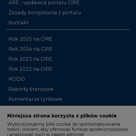
ARE - wydawca portalu CIRE
Zasady korzystania z portalu
Kontakt
Rok 2025 na CIRE
Rok 2024 na CIRE
Rok 2023 na CIRE
Rok 2022 na CIRE
RODO
Raporty branżowe
Komentarze rynkowe
Zmiany kadrowe na rynku
Niniejsza strona korzysta z plików cookie
Wykorzystujemy pliki cookie do spersonalizowania
Studio CIRE
treści i reklam, aby oferować funkcje społecznościowe
i analizować ruch w naszej witrynie.
Rozmowy o energetyce