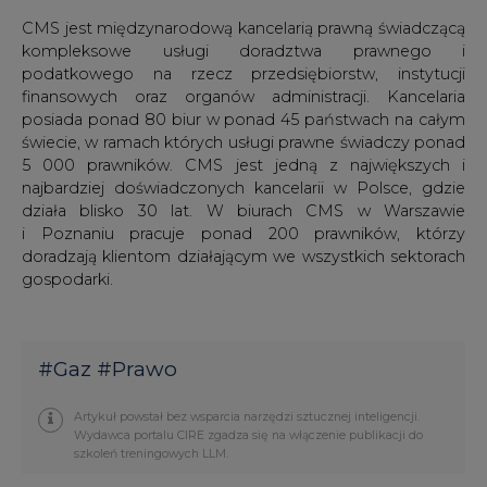
CMS jest międzynarodową kancelarią prawną świadczącą
kompleksowe usługi doradztwa prawnego i
podatkowego na rzecz przedsiębiorstw, instytucji
finansowych oraz organów administracji. Kancelaria
posiada ponad 80 biur w ponad 45 państwach na całym
świecie, w ramach których usługi prawne świadczy ponad
5 000 prawników. CMS jest jedną z największych i
najbardziej doświadczonych kancelarii w Polsce, gdzie
działa blisko 30 lat. W biurach CMS w Warszawie
i Poznaniu pracuje ponad 200 prawników, którzy
doradzają klientom działającym we wszystkich sektorach
gospodarki.
#
Gaz
#
Prawo
Artykuł powstał bez wsparcia narzędzi sztucznej inteligencji.
Wydawca portalu CIRE zgadza się na włączenie publikacji do
szkoleń treningowych LLM.