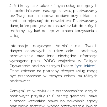
Jeżeli korzystasz także z innych usług dostępnych
za pośrednictwem naszego serwisu, przetwarzamy
też Twoje dane osobowe podane przy zakładaniu
konta lub rejestracji do newslettera. Przetwarzamy
Strona główna
/
PRAWO
/
Kancelaria CMS wspiera
dane, które podajesz, pozostawiasz lub do których
GAZ-SYSTEM przy zawarciu pierwszej w Polsce umowy
możemy uzyskać dostęp w ramach korzystania z
czarteru jednostki FSRU
Usług.
Redakcja
CIRE.PL
Informacje dotyczące Administratora Twoich
2024-05-10 09:30
danych osobowych a także cele i podstawy
drukuj
przetwarzania oraz inne niezbędne informacje
skomentuj
wymagane przez RODO znajdziesz w Polityce
udostępnij
:
Prywatności pod wskazanym linkiem (
tym linkiem
).
Dane zbierane na potrzeby różnych usług mogą
być przetwarzane w różnych celach, na różnych
podstawach.
Pamiętaj, że w związku z przetwarzaniem danych
osobowych przysługuje Ci szereg gwarancji i praw,
a przede wszystkim prawo do odwołania zgody
oraz prawo sprzeciwu wobec przetwarzania Twoich