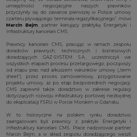
umiejętności negocjacyjne naszych prawników
przyczyniły się do zawarcia pierwszej w Polsce umowy
czarteru pływającego terminala regazyfikacyjnego”, mówi
Marcin Bejm
, partner kierujący praktyką Energetyki i
Infrastruktury kancelarii CMS.
Prawnicy kancelarii CMS, pracując w ramach zespołu
doradców prawnych, technicznych i biznesowych
doradzających GAZ-SYSTEM S.A., uczestniczyli we
wszystkich etapach procesu przetargowego, począwszy
od etapu prac nad arkuszem warunków umowy („term
sheet”), przez proces zamówieniowy, przygotowanie
projektu umowy, aż po etap bezpośrednich negocjacji.
CMS zapewnił także doradztwo w zakresie regulacji
dotyczących rozwoju infrastruktury portowej niezbędnej
do eksploatacji FSRU w Porcie Morskim w Gdańsku.
W to historyczne na polskim rynku doradztwo
zaangażowani byli prawnicy z praktyki Energetyki i
Infrastruktury kancelarii CMS. Prace nadzorował partner
Marcin Bejm, a w skład zespołu doradzającego weszli