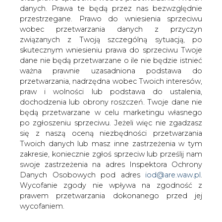
danych. Prawa te będą przez nas bezwzględnie
przestrzegane. Prawo do wniesienia sprzeciwu
wobec przetwarzania danych z przyczyn
Kancelaria CMS wspiera GAZ-
związanych z Twoją szczególną sytuacją, po
SYSTEM przy zawarciu pierwszej w
skutecznym wniesieniu prawa do sprzeciwu Twoje
Polsce umowy czarteru jednostki
dane nie będą przetwarzane o ile nie będzie istnieć
FSRU
ważna prawnie uzasadniona podstawa do
przetwarzania, nadrzędna wobec Twoich interesów,
praw i wolności lub podstawa do ustalenia,
dochodzenia lub obrony roszczeń. Twoje dane nie
będą przetwarzane w celu marketingu własnego
po zgłoszeniu sprzeciwu. Jeżeli więc nie zgadzasz
się z naszą oceną niezbędności przetwarzania
Międzynarodowa kancelaria CMS
Twoich danych lub masz inne zastrzeżenia w tym
udzielała wsparcia w prowadzonym
zakresie, koniecznie zgłoś sprzeciw lub prześlij nam
przez Operatora Gazociągów
swoje zastrzeżenia na adres Inspektora Ochrony
Przesyłowych GAZ-SYSTEM S.A.
Danych Osobowych pod adres
iod@are.waw.pl
.
procesie mającym na celu wyłonienie
Wycofanie zgody nie wpływa na zgodność z
dostawcy oraz zawarcie pierwszej w
prawem przetwarzania dokonanego przed jej
Polsce umowy czarteru pływającej
wycofaniem.
jednostki regazyfikacyjnej (FSRU).