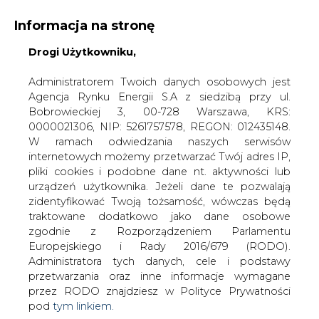
Informacja na stronę
KONTAKT:
REDAKCJA@CIRE.PL
Drogi Użytkowniku,
WYDAWCA PORTALU:
Administratorem Twoich danych osobowych jest
Agencja Rynku Energii S.A z siedzibą przy ul.
A
A
A
WIELKOŚĆ TEKSTU
WYSOKI KONTRAST
Bobrowieckiej 3, 00-728 Warszawa, KRS:
0000021306, NIP: 5261757578, REGON: 012435148.
ZALOGUJ SIĘ
W ramach odwiedzania naszych serwisów
internetowych możemy przetwarzać Twój adres IP,
pliki cookies i podobne dane nt. aktywności lub
urządzeń użytkownika. Jeżeli dane te pozwalają
zidentyfikować Twoją tożsamość, wówczas będą
traktowane dodatkowo jako dane osobowe
zgodnie z Rozporządzeniem Parlamentu
Europejskiego i Rady 2016/679 (RODO).
Administratora tych danych, cele i podstawy
przetwarzania oraz inne informacje wymagane
przez RODO znajdziesz w Polityce Prywatności
pod
tym linkiem.
WŁĄCZ CIRE.TV