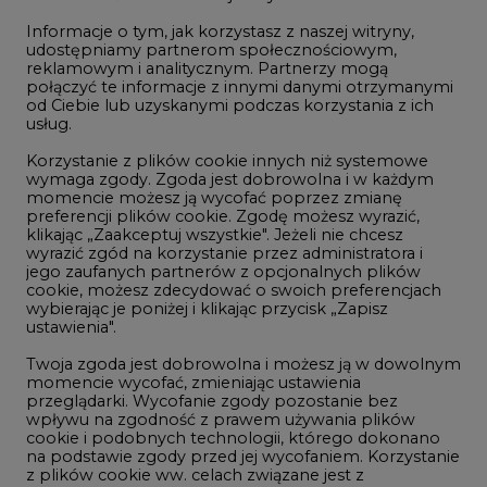
Informacje o tym, jak korzystasz z naszej witryny,
Gospodarka
udostępniamy partnerom społecznościowym,
reklamowym i analitycznym. Partnerzy mogą
Geopolityka
połączyć te informacje z innymi danymi otrzymanymi
LTE450
od Ciebie lub uzyskanymi podczas korzystania z ich
usług.
Korzystanie z plików cookie innych niż systemowe
Innowacje i AI
wymaga zgody. Zgoda jest dobrowolna i w każdym
momencie możesz ją wycofać poprzez zmianę
Telekomunikacja i IT
preferencji plików cookie. Zgodę możesz wyrazić,
klikając „Zaakceptuj wszystkie". Jeżeli nie chcesz
Handel emisjami CO2
wyrazić zgód na korzystanie przez administratora i
Wodór
jego zaufanych partnerów z opcjonalnych plików
cookie, możesz zdecydować o swoich preferencjach
Górnictwo
wybierając je poniżej i klikając przycisk „Zapisz
ustawienia".
Zmiany klimatyczne
Twoja zgoda jest dobrowolna i możesz ją w dowolnym
momencie wycofać, zmieniając ustawienia
przeglądarki. Wycofanie zgody pozostanie bez
Atom
wpływu na zgodność z prawem używania plików
Fotowoltaika
cookie i podobnych technologii, którego dokonano
na podstawie zgody przed jej wycofaniem. Korzystanie
Offshore wind
z plików cookie ww. celach związane jest z