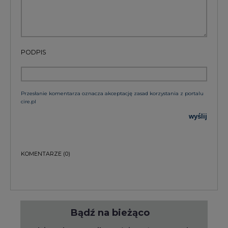
PODPIS
Przesłanie komentarza oznacza akceptację zasad korzystania z portalu
cire.pl
wyślij
KOMENTARZE
(0)
Bądź na bieżąco
Podając adres e-mail wyrażają Państwo zgodę
na otrzymywanie treści marketingowych w
postaci newslettera pocztą elektroniczną od
Agencji Rynku Energii S.A z siedzibą w