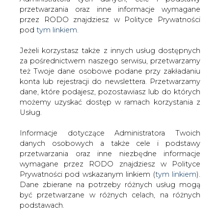
Strona główna
/
SERWIS INFORMACYJNY CIRE
Jeżeli korzystasz także z innych usług dostępnych
24
/
Spory dot. służebności przesyłu wciąż trafiają do
za pośrednictwem naszego serwisu, przetwarzamy
też Twoje dane osobowe podane przy zakładaniu
SN
konta lub rejestracji do newslettera. Przetwarzamy
2018-09-18 00:00
dane, które podajesz, pozostawiasz lub do których
drukuj
możemy uzyskać dostęp w ramach korzystania z
skomentuj
Usług.
udostępnij
:
Informacje dotyczące Administratora Twoich
danych osobowych a także cele i podstawy
przetwarzania oraz inne niezbędne informacje
wymagane przez RODO znajdziesz w Polityce
Prywatności pod wskazanym linkiem (
tym linkiem
).
Dane zbierane na potrzeby różnych usług mogą
być przetwarzane w różnych celach, na różnych
podstawach.
Pamiętaj, że w związku z przetwarzaniem danych
osobowych przysługuje Ci szereg gwarancji i praw,
a przede wszystkim prawo do odwołania zgody
Spory dot. służebności przesyłu
oraz prawo sprzeciwu wobec przetwarzania Twoich
wciąż trafiają do SN