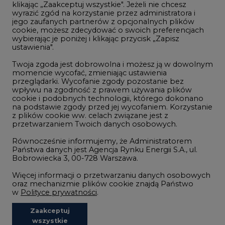
ustawienia".
Zmiany klimatyczne
Twoja zgoda jest dobrowolna i możesz ją w dowolnym
momencie wycofać, zmieniając ustawienia
przeglądarki. Wycofanie zgody pozostanie bez
Atom
wpływu na zgodność z prawem używania plików
Fotowoltaika
cookie i podobnych technologii, którego dokonano
na podstawie zgody przed jej wycofaniem. Korzystanie
Offshore wind
z plików cookie ww. celach związane jest z
przetwarzaniem Twoich danych osobowych.
Magazyny energii
Równocześnie informujemy, że Administratorem
Zielone samorządy
Państwa danych jest Agencja Rynku Energii S.A., ul.
Bobrowiecka 3, 00-728 Warszawa.
Zielona gospodarka
Więcej informacji o przetwarzaniu danych osobowych
oraz mechanizmie plików cookie znajdą Państwo
w
Polityce prywatności
.
Zaakceptuj
©2002-
2021 - 2026
-
CIRE.PL
Centrum Informacji o Rynku Energii
wszystkie
REDAKCJA@CIRE.PL
REKLAMA@CIRE.PL
Niezbędne pliki cookies
Funkcjonalne pliki cookies