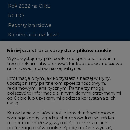
Raporty branżowe
Komentarze rynkowe
Zmiany kadrowe na rynku
Niniejsza strona korzysta z plików cookie
Wykorzystujemy pliki cookie do spersonalizowania
Studio CIRE
treści i reklam, aby oferować funkcje społecznościowe
i analizować ruch w naszej witrynie.
Rozmowy o energetyce
Informacje o tym, jak korzystasz z naszej witryny,
Gospodarka
udostępniamy partnerom społecznościowym,
reklamowym i analitycznym. Partnerzy mogą
Geopolityka
połączyć te informacje z innymi danymi otrzymanymi
LTE450
od Ciebie lub uzyskanymi podczas korzystania z ich
usług.
Korzystanie z plików cookie innych niż systemowe
Innowacje i AI
wymaga zgody. Zgoda jest dobrowolna i w każdym
momencie możesz ją wycofać poprzez zmianę
Telekomunikacja i IT
preferencji plików cookie. Zgodę możesz wyrazić,
klikając „Zaakceptuj wszystkie". Jeżeli nie chcesz
Handel emisjami CO2
wyrazić zgód na korzystanie przez administratora i
Wodór
jego zaufanych partnerów z opcjonalnych plików
cookie, możesz zdecydować o swoich preferencjach
Górnictwo
wybierając je poniżej i klikając przycisk „Zapisz