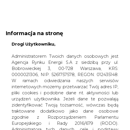
WYDAWCA PORTALU:
Informacja na stronę
A
A
A
Drogi Użytkowniku,
WIELKOŚĆ TEKSTU
WYSOKI KONTRAST
ZALOGUJ SIĘ
Administratorem Twoich danych osobowych jest
Agencja Rynku Energii S.A z siedzibą przy ul.
Bobrowieckiej 3, 00-728 Warszawa, KRS:
0000021306, NIP: 5261757578, REGON: 012435148.
W ramach odwiedzania naszych serwisów
internetowych możemy przetwarzać Twój adres IP,
pliki cookies i podobne dane nt. aktywności lub
urządzeń użytkownika. Jeżeli dane te pozwalają
zidentyfikować Twoją tożsamość, wówczas będą
traktowane dodatkowo jako dane osobowe
zgodnie z Rozporządzeniem Parlamentu
Europejskiego i Rady 2016/679 (RODO).
WŁĄCZ CIRE.TV
Administratora tych danych, cele i podstawy
przetwarzania oraz inne informacje wymagane
przez RODO znajdziesz w Polityce Prywatności
pod
tym linkiem.