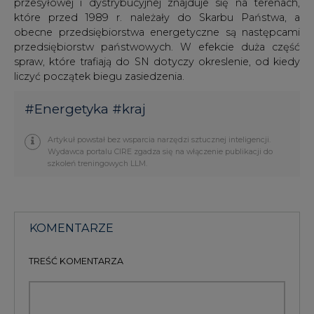
spraw, które trafiają do SN dotyczy okreslenie, od kiedy
liczyć początek biegu zasiedzenia.
#
Energetyka
#
kraj
Artykuł powstał bez wsparcia narzędzi sztucznej inteligencji.
Wydawca portalu CIRE zgadza się na włączenie publikacji do
szkoleń treningowych LLM.
KOMENTARZE
TREŚĆ KOMENTARZA