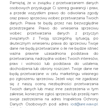
danych. Prawa te będą przez nas bezwzględnie
przestrzegane. Prawo do wniesienia sprzeciwu
wobec przetwarzania danych z przyczyn
związanych z Twoją szczególną sytuacją, po
skutecznym wniesieniu prawa do sprzeciwu Twoje
dane nie będą przetwarzane o ile nie będzie istnieć
ważna prawnie uzasadniona podstawa do
Do Sądu Najwyższego wciąż trafiają
przetwarzania, nadrzędna wobec Twoich interesów,
kolejne sprawy związane z
praw i wolności lub podstawa do ustalenia,
ustanowieniem służebności przesyłu.
dochodzenia lub obrony roszczeń. Twoje dane nie
Wiele z nich dotyczy tego, od kiedy
będą przetwarzane w celu marketingu własnego
liczyć początek biegu zasiedzenia -
po zgłoszeniu sprzeciwu. Jeżeli więc nie zgadzasz
czytamy w "Gazecie Prawnej".
się z naszą oceną niezbędności przetwarzania
Twoich danych lub masz inne zastrzeżenia w tym
Gazeta zwraca uwagę, że pomimo iż w 2008 r.
zakresie, koniecznie zgłoś sprzeciw lub prześlij nam
wprowadzono do kodeksu cywilnego art. 3051
swoje zastrzeżenia na adres Inspektora Ochrony
umożliwiający właścicielom gruntów, przez które
Danych Osobowych pod adres
iod@are.waw.pl
.
przebiegają elementy infrastruktury przesyłowej lub
Wycofanie zgody nie wpływa na zgodność z
dystrybucyjnej energii elektrycznej, gazu lub ciepła,
prawem przetwarzania dokonanego przed jej
uzyskiwanie wynagrodzenia od przedsiębiorstw
wycofaniem.
energetycznych z tytułu udostępniania pod nie terenu,
wciąż trwają spory w tym zakresie.